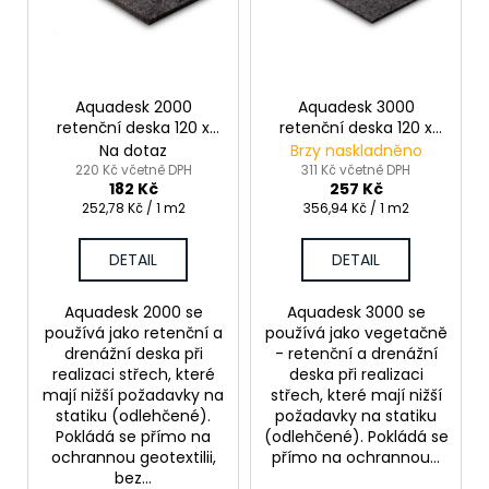
s
p
r
o
Aquadesk 2000
Aquadesk 3000
retenční deska 120 x
retenční deska 120 x
d
60 x 2 cm
60 x 3 cm
Na dotaz
Brzy naskladněno
u
220 Kč včetně DPH
311 Kč včetně DPH
182 Kč
257 Kč
k
Měrná
Měrná
252,78 Kč / 1 m2
356,94 Kč / 1 m2
t
cena:
cena:
ů
DETAIL
DETAIL
Aquadesk 2000 se
Aquadesk 3000 se
používá jako retenční a
používá jako vegetačně
drenážní deska při
- retenční a drenážní
realizaci střech, které
deska při realizaci
mají nižší požadavky na
střech, které mají nižší
statiku (odlehčené).
požadavky na statiku
Pokládá se přímo na
(odlehčené). Pokládá se
ochrannou geotextilii,
přímo na ochrannou...
bez...