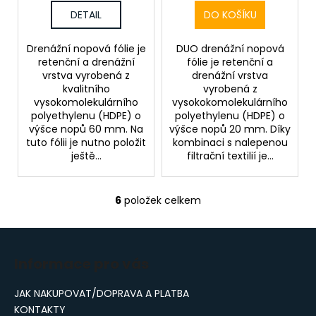
DETAIL
DO KOŠÍKU
Drenážní nopová fólie je
DUO drenážní nopová
retenční a drenážní
fólie je retenční a
vrstva vyrobená z
drenážní vrstva
kvalitního
vyrobená z
vysokomolekulárního
vysokokomolekulárního
polyethylenu (HDPE) o
polyethylenu (HDPE) o
výšce nopů 60 mm. Na
výšce nopů 20 mm. Díky
tuto fólii je nutno položit
kombinaci s nalepenou
ještě...
filtrační textilií je...
6
položek celkem
O
v
Z
l
á
á
Informace pro vás
d
p
a
a
JAK NAKUPOVAT/DOPRAVA A PLATBA
c
t
KONTAKTY
í