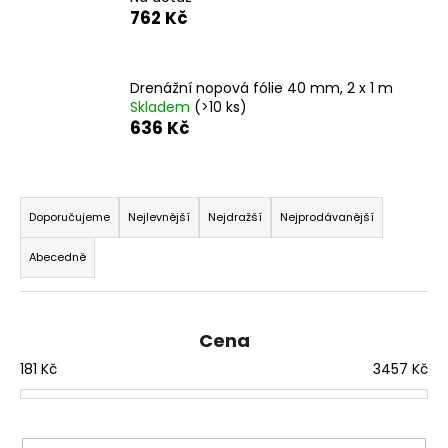
762 Kč
a
j
í
Drenážní nopová fólie 40 mm, 2 x 1 m
t
Skladem
(>10 ks)
?
636 Kč
Ř
a
Doporučujeme
Nejlevnější
Nejdražší
Nejprodávanější
HLEDAT
z
Abecedně
e
n
D
í
o
Cena
p
p
181
Kč
3457
Kč
r
o
o
r
d
u