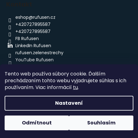
Kontakt
eshop
@
rufusen.cz
+420727895587
+420727895587
FB Rufusen
LinkedIn Rufusen
rufusen.zelenestrechy
YouTube Rufusen
Tento web používa súbory cookie. Ďalším
prechádzaním tohto webu vyjadrujete súhlas s ich
používaním. Viac informácií
tu
.
Nastavení
Vytvořil Shoptet
Copyright 2026
Eshop Rufusen.cz
. Všechna práva
Odmítnout
Souhlasím
vyhrazena.