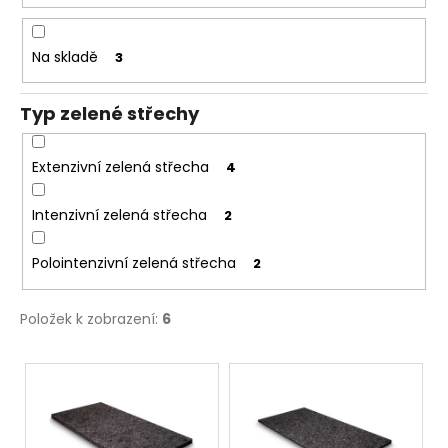
č
u
u
k
j
t
Na skladě
3
e
ů
m
e
Typ zelené střechy
Extenzivní zelená střecha
4
OCHRANNÁ
GEOTEXTILIE
PRO
Intenzivní zelená střecha
2
HYDROIZOLACI
300
G,
Polointenzivní zelená střecha
2
2
X
50
Položek k zobrazení:
6
M
3
V
558
Kč
ý
p
i