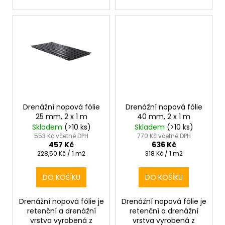
Drenážní nopová fólie
Drenážní nopová fólie
25 mm, 2 x 1 m
40 mm, 2 x 1 m
Skladem
(>10 ks)
Skladem
(>10 ks)
553 Kč včetně DPH
770 Kč včetně DPH
457 Kč
636 Kč
Měrná
Měrná
228,50 Kč / 1 m2
318 Kč / 1 m2
cena:
cena:
DO KOŠÍKU
DO KOŠÍKU
Drenážní nopová fólie je
Drenážní nopová fólie je
retenční a drenážní
retenční a drenážní
vrstva vyrobená z
vrstva vyrobená z