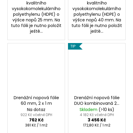
kvalitního
kvalitního
vysokokomolekulárního
vysokokomolekulárního
polyethylenu (HDPE) o
polyethylenu (HDPE) o
výšce nopů 25 mm. Na
výšce nopů 40 mm. Na
tuto fólii je nutno položit
tuto fólii je nutno položit
ještě...
ještě...
TIP
Drenážní nopová fólie
Drenážní nopová fólie
60 mm, 2 x 1 m
DUO kombinovaná 20
mm, 2 x 10 m
Na dotaz
Skladem
(>10 ks)
922 Kč včetně DPH
4 182 Kč včetně DPH
762 Kč
3 456 Kč
Měrná
Měrná
381 Kč / 1 m2
172,80 Kč / 1 m2
cena:
cena: