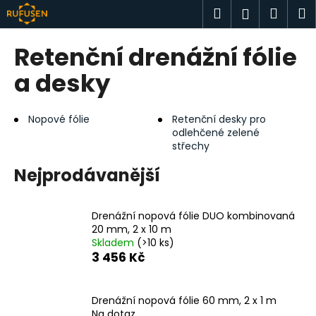
K
Přejít
Hledat
Náku
M
Přihlášen
na
o
obsah
Zpět
Zpět
košík
š
Retenční drenážní fólie
í
C
a desky
k
o
p
Nopové fólie
Retenční desky pro
o
odlehčené zelené
střechy
t
ř
Nejprodávanější
e
b
Drenážní nopová fólie DUO kombinovaná
u
20 mm, 2 x 10 m
j
Skladem
(>10 ks)
e
3 456 Kč
t
e
Drenážní nopová fólie 60 mm, 2 x 1 m
n
Na dotaz