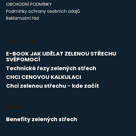
í
OBCHODNÍ PODMÍNKY
p
Podmínky ochrany osobních údajů
r
Reklamační řád
v
k
y
v
PORADNA
ý
p
E-BOOK JAK UDĚLAT ZELENOU STŘECHU
SVÉPOMOCÍ
i
s
Technické řezy zelených střech
u
CHCI CENOVOU KALKULACI
Chci zelenou střechu - kde začít
BLOG
Benefity zelených střech