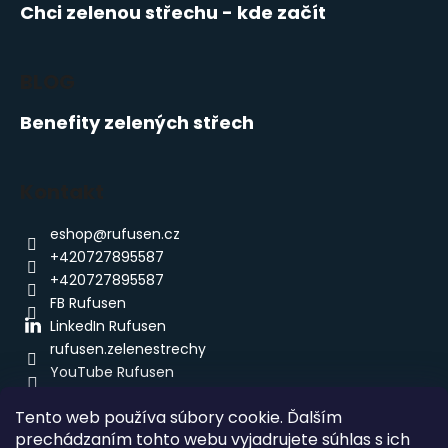
Chci zelenou střechu - kde začít
BLOG
Benefity zelených střech
Kontakt
eshop
@
rufusen.cz
+420727895587
+420727895587
FB Rufusen
LinkedIn Rufusen
rufusen.zelenestrechy
YouTube Rufusen
Tento web používa súbory cookie. Ďalším
prechádzaním tohto webu vyjadrujete súhlas s ich