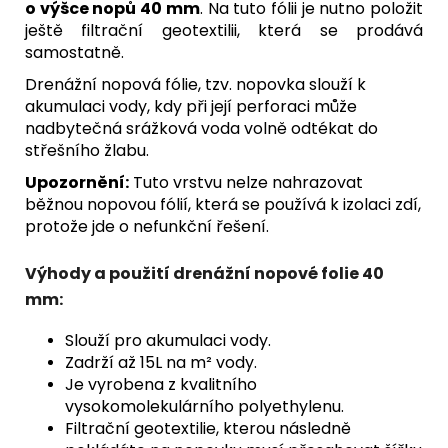
o výšce nopů 40 mm
. Na tuto fólii je nutno položit
ještě filtrační geotextilii, která se prodává
samostatně.
Drenážní nopová fólie, tzv. nopovka slouží k
akumulaci vody, kdy při její perforaci může
nadbytečná srážková voda volně odtékat do
střešního žlabu.
Upozornění:
Tuto vrstvu nelze nahrazovat
běžnou nopovou fólií, která se používá k izolaci zdí,
protože jde o nefunkční řešení.
Výhody a použití drenážní nopové folie 40
mm:
Slouží pro akumulaci vody.
Zadrží až 15L na m² vody.
Je vyrobena z kvalitního
vysokomolekulárního polyethylenu.
Filtrační geotextilie, kterou následně