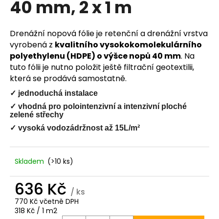
40 mm, 2 x 1 m
a
j
Drenážní nopová fólie je retenční a drenážní vrstva
í
vyrobená z
kvalitního vysokokomolekulárního
t
polyethylenu (HDPE) o výšce nopů 40 mm
. Na
?
tuto fólii je nutno položit ještě filtrační geotextilii,
která se prodává samostatně.
✓ jednoduchá instalace
✓ vhodná pro polointenzivní a intenzivní ploché
HLEDAT
zelené střechy
✓ vysoká vodozádržnost až 15L/m²
D
Skladem
(>10 ks)
o
p
636 Kč
o
/ ks
r
770 Kč včetně DPH
u
Měrná
318 Kč / 1 m2