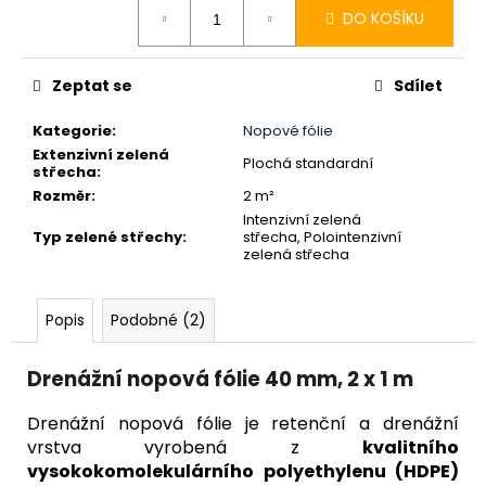
č
cena:
DO KOŠÍKU
u
j
e
Zeptat se
Sdílet
m
e
Kategorie
:
Nopové fólie
Extenzivní zelená
Plochá standardní
střecha
:
EXTENZIVNÍ
Rozměr
:
2 m²
MINERÁLNÍ
Intenzivní zelená
STŘEŠNÍ
Typ zelené střechy
:
střecha, Polointenzivní
SUBSTRÁT
zelená střecha
1
M³
2
Popis
Podobné (2)
876
Kč
Drenážní nopová fólie 40 mm, 2 x 1 m
Drenážní nopová fólie je retenční a drenážní
vrstva vyrobená z
kvalitního
vysokokomolekulárního polyethylenu (HDPE)