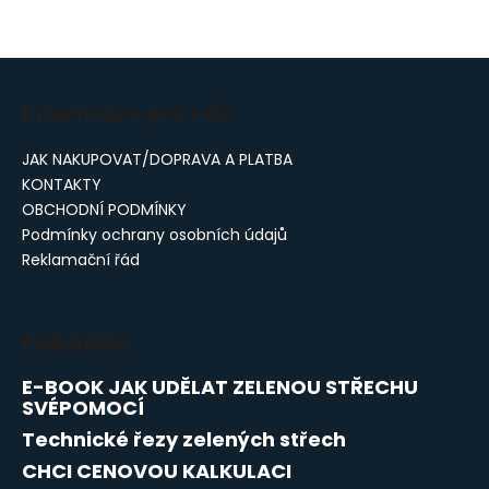
Z
á
Informace pro vás
p
a
JAK NAKUPOVAT/DOPRAVA A PLATBA
t
KONTAKTY
í
OBCHODNÍ PODMÍNKY
Podmínky ochrany osobních údajů
Reklamační řád
PORADNA
E-BOOK JAK UDĚLAT ZELENOU STŘECHU
SVÉPOMOCÍ
Technické řezy zelených střech
CHCI CENOVOU KALKULACI