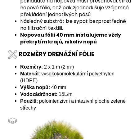
pokládáte na nopovku musí přesahovat šířku
nopové fólie, což pak zjednodušuje vzájemné
překládání jednotlivých pásů.
Následný substrát lze sypat bezprostředně
na filtrační textilii.
Nopovou fólii 40 mm instalujeme vždy
překrytím krajů, nikoliv nopů
ROZMĚRY DRENÁŽNÍ FÓLIE
Rozměry:
2 x 1 m (2 m²)
Materiál:
vysokokomolekulární polyethylen
(HDPE)
Výška nopů:
40 mm
Vodozádržnost:
15L/m
Použití:
polointenzivní a intezivní ploché zelené
střechy