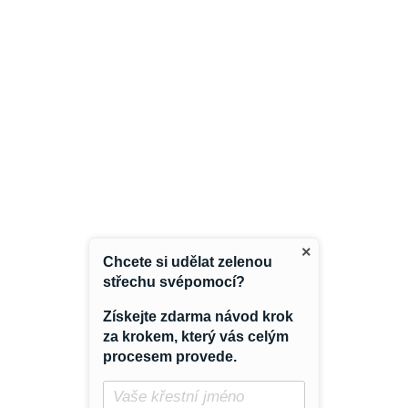
HYDROIZOLACI 300 G, 2 X 50 M
KOMBINOVANÁ 20
3 558 Kč
3 456 Kč
×
Chcete si udělat zelenou
střechu svépomocí?
Získejte zdarma návod krok
za krokem, který vás celým
procesem provede.