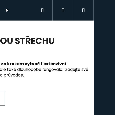
Hledat
Přihlášení
Nákupní
NAŠE REFERENCE
BLOG
KONTAKTY
košík
NOU STŘECHU
k za krokem
vytvořit extenzivní
 ale také dlouhodobě fungovala. Zadejte své
o průvodce.
VÁ FÓLIE DUO