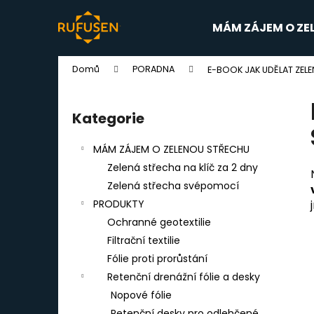
K
Přejít
na
o
MÁM ZÁJEM O ZE
obsah
Zpět
Zpět
š
do
do
í
Domů
PORADNA
E-BOOK JAK UDĚLAT ZE
k
obchodu
obchodu
P
o
Kategorie
Přeskočit
s
kategorie
t
MÁM ZÁJEM O ZELENOU STŘECHU
r
Zelená střecha na klíč za 2 dny
a
Zelená střecha svépomocí
n
PRODUKTY
n
Ochranné geotextilie
í
Filtrační textilie
p
Fólie proti prorůstání
a
Retenční drenážní fólie a desky
n
Nopové fólie
AQUADESK 3000 RETENČNÍ DESKA 120 X
e
Retenční desky pro odlehčené