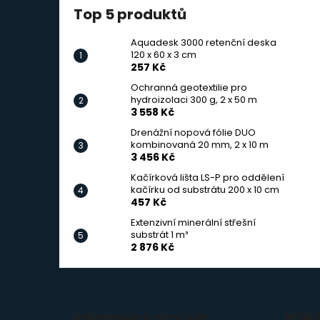
Top 5 produktů
Aquadesk 3000 retenční deska
120 x 60 x 3 cm
257 Kč
Ochranná geotextilie pro
hydroizolaci 300 g, 2 x 50 m
3 558 Kč
Drenážní nopová fólie DUO
kombinovaná 20 mm, 2 x 10 m
3 456 Kč
Kačírková lišta LS-P pro oddělení
kačírku od substrátu 200 x 10 cm
457 Kč
Extenzivní minerální střešní
substrát 1 m³
2 876 Kč
Z
á
Informace pro vás
POR