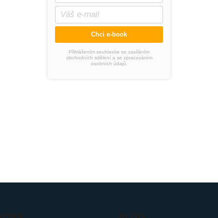
Chci e-book
Přihlášením souhlasíte se zasíláním
obchodních sdělení a se zpracováním
osobních údajů.
ADNA
BLOG