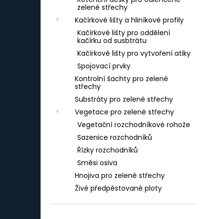
60 X 3 CM
l
zelené střechy
257 Kč
Kačírkové lišty a hliníkové profily
Kačírkové lišty pro oddělení
kačírku od susbtrátu
Kačírkové lišty pro vytvoření atiky
Spojovací prvky
Kontrolní šachty pro zelené
střechy
Substráty pro zelené střechy
Vegetace pro zelené střechy
Vegetační rozchodníkové rohože
Sazenice rozchodníků
Řízky rozchodníků
Směsi osiva
Hnojiva pro zelené střechy
Živé předpěstované ploty