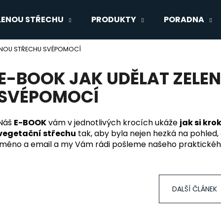
LENOU STŘECHU
PRODUKTY
PORADNA
LENOU STŘECHU SVÉPOMOCÍ
Co potřebujete najít?
E-BOOK JAK UDĚLAT ZELE
SVÉPOMOCÍ
HLEDAT
Náš
E-BOOK
vám v jednotlivých krocích ukáže
jak si
kro
vegetační střechu
tak, aby byla nejen hezká na pohled,
Doporučujeme
jméno a email a my Vám rádi pošleme našeho praktickéh
DALŠÍ ČLÁNEK
OCHRANNÁ GEOTEXTILIE PRO
DRENÁŽNÍ NOPO