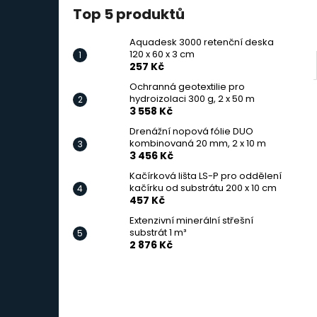
Top 5 produktů
Aquadesk 3000 retenční deska
120 x 60 x 3 cm
257 Kč
Ochranná geotextilie pro
hydroizolaci 300 g, 2 x 50 m
3 558 Kč
Drenážní nopová fólie DUO
kombinovaná 20 mm, 2 x 10 m
3 456 Kč
Kačírková lišta LS-P pro oddělení
kačírku od substrátu 200 x 10 cm
457 Kč
Extenzivní minerální střešní
substrát 1 m³
2 876 Kč