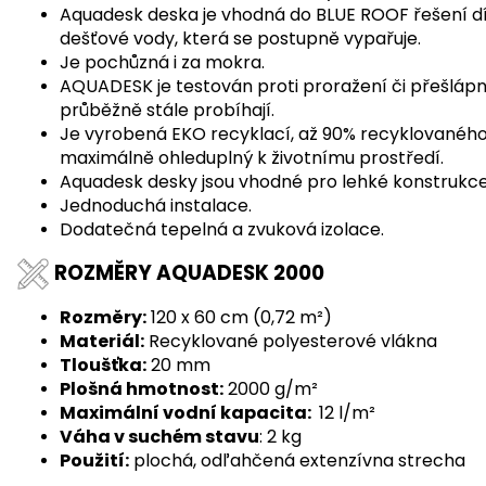
Aquadesk deska je vhodná do BLUE ROOF řešení d
dešťové vody, která se postupně vypařuje.
Je pochůzná i za mokra.
AQUADESK je testován proti proražení či přešlápnu
průběžně stále probíhají.
Je vyrobená EKO recyklací, až 90% recyklovanéh
maximálně ohleduplný k životnímu prostředí.
Aquadesk desky jsou vhodné pro lehké konstrukce
Jednoduchá instalace.
Dodatečná tepelná a zvuková izolace.
ROZMĚRY AQUADESK 2000
Rozměry:
120 x 60 cm (0,72
m²)
Materiál:
Recyklované polyesterové vlákna
Tloušťka:
20 mm
Plošná hmotnost:
2000 g/m²
Maximální vodní kapacita:
12 l/
m²
Váha v suchém stavu
: 2 kg
Použití:
plochá, odľahčená extenzívna strecha