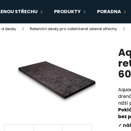
LENOU STŘECHU
PRODUKTY
PORADNA
e a desky
Retenční desky pro odlehčené zelené střechy
Co potřebujete najít?
Aq
HLEDAT
re
60
Doporučujeme
Aquad
drená
nižší
Pokl
bez p
✓ ná
OCHRANNÁ GEOTEXTILIE PRO
DRENÁŽNÍ NOPO