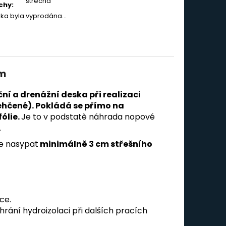
střecha
chy
:
žka byla vyprodána…
cm
í a drenážní deska při realizaci
lehčené). Pokládá se přímo na
ólie.
Je to v podstatě náhrada nopové
.
je nasypat
minimálně 3 cm střešního
ce.
rání hydroizolaci při dalších pracích