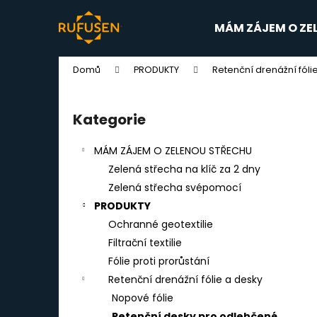
K
Přejít
na
o
MÁM ZÁJEM O ZE
obsah
Zpět
Zpět
š
do
do
í
Domů
PRODUKTY
Retenční drenážní fóli
k
obchodu
obchodu
P
o
Kategorie
Přeskočit
s
kategorie
t
MÁM ZÁJEM O ZELENOU STŘECHU
r
Zelená střecha na klíč za 2 dny
a
Zelená střecha svépomocí
n
PRODUKTY
n
Ochranné geotextilie
í
Filtrační textilie
p
Fólie proti prorůstání
a
Retenční drenážní fólie a desky
n
Nopové fólie
AQUADESK 3000 RETENČNÍ DESKA 120 X
e
Retenční desky pro odlehčené