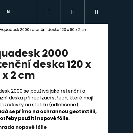
Hledat
Přihlášení
Nákupní
NAŠE REFERENCE
BLOG
KONTAKTY
Aquadesk 2000 retenční deska 120 x 60 x 2 cm
košík
uadesk 2000
tenční deska 120 x
 x 2 cm
esk 2000 se používá jako retenční a
žní deska při realizaci střech, které mají
 požadavky na statiku (odlehčené).
ádá se přímo na ochrannou geotextilii,
otřeby použití nopové fólie.
hrada nopové fólie
VÁ FÓLIE DUO