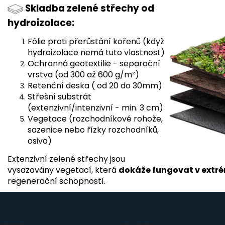
Skladba zelené střechy od
hydroizolace:
Fólie proti přerůstání kořenů (když
hydroizolace nemá tuto vlastnost)
Ochranná geotextilie - separační
vrstva (od 300 až 600 g/m²)
Retenční deska ( od 20 do 30mm)
Střešní substrát
(extenzivní/intenzivní - min. 3 cm)
Vegetace (rozchodníkové rohože,
sazenice nebo řízky rozchodníků,
osivo)
Extenzivní zelené střechy jsou
vysazovány vegetací, která
dokáže fungovat v ext
regenerační schopností.