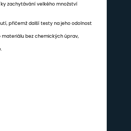
íky zachytávání velkého množství
tí, přičemž další testy na jeho odolnost
o materiálu bez chemických úprav,
.