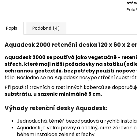
stře
Polo
Popis
Podobné (4)
Aquadesk 2000 retenční deska 120 x 60 x 2 
Aquadesk 2000 se používá jako vegetačně - retenčn
střech, které mají nižší požadavky na statiku (od
ochrannou geotextilii, bez potřeby použití nopové f
fólie. Následně se na Aquadesk nasype střešní substrát
Při použití travních a rostlinných koberců se doporuču
substrátu, u sazenic minimálně 5 cm.
Výhody retenční desky Aquadesk:
Jednoduchá, téměř bezodpadová a rychlá instala
Aquadesk je velmi pevný a odolný, čímž zároveň ch
během instalace zelené střechy.