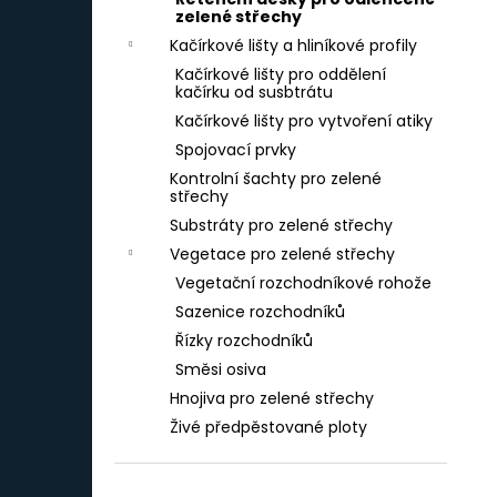
60 X 3 CM
l
zelené střechy
257 Kč
Kačírkové lišty a hliníkové profily
Kačírkové lišty pro oddělení
kačírku od susbtrátu
Kačírkové lišty pro vytvoření atiky
Spojovací prvky
Kontrolní šachty pro zelené
střechy
Substráty pro zelené střechy
Vegetace pro zelené střechy
Vegetační rozchodníkové rohože
Sazenice rozchodníků
Řízky rozchodníků
Směsi osiva
Hnojiva pro zelené střechy
Živé předpěstované ploty